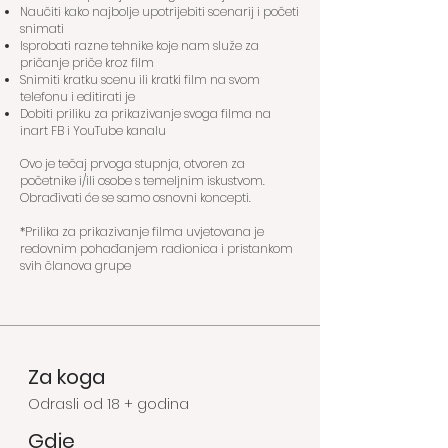
Naučiti kako najbolje upotrijebiti scenarij i početi
snimati
Isprobati razne tehnike koje nam služe za
pričanje priče kroz film
Snimiti kratku scenu ili kratki film na svom
telefonu i editirati je
Dobiti priliku za prikazivanje svoga filma na
inart FB i YouTube kanalu
Ovo je tečaj prvoga stupnja, otvoren za
početnike i/ili osobe s temeljnim iskustvom.
Obrađivati će se samo osnovni koncepti.
*Prilika za prikazivanje filma uvjetovana je
redovnim pohađanjem radionica i pristankom
svih članova grupe
Za koga
Odrasli od 18 + godina
Gdje