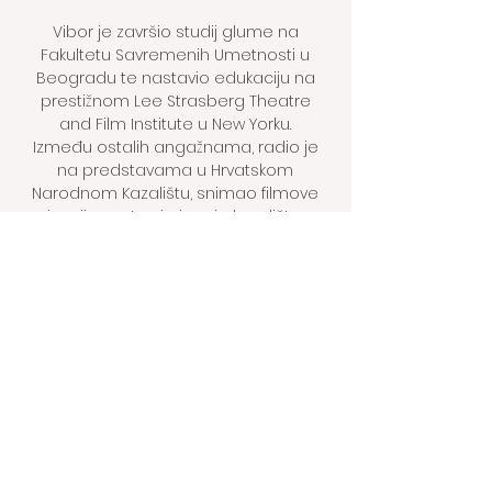
Vibor je završio studij glume na
Fakultetu Savremenih Umetnosti u
Beogradu te nastavio edukaciju na
prestižnom Lee Strasberg Theatre
and Film Institute u New Yorku.
Između ostalih angažnama, radio je
na predstavama u Hrvatskom
Narodnom Kazalištu, snimao filmove
i serije, a otvorio i svoje kazalište,
odnosno umjetničku organizaciju,
Tespian Teatar.
Cijena
135€ (ostvareno
Plaćanje u cijelosti
10% popusta za
plaćanje u cijelosti)