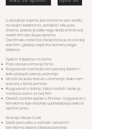
Kako se upisati
Upiši se
U današnje vrijeme, kad snimamo sve i svašta
na svojim telefonima, ponekad i više puta
dnevno, postalo je lakše nego ikada snimiti svoj
vlastiti film bez skupe opreme.
Ova filmska radionica dizajnirana je za one koji
vole film i gledaju svijet kroz kameru svoga
telefona.
Tijekom 6 tjedana mi ćemo:
Proći osnove snimanja filma
Razgovarati o tome što čini scenarij dobrim i
kako pristupiti pisanju scenarija
Istražiti od kuda krenuti u snimanje i kako nam
scenarij u tome pomaže
Razgovarati o dobroj i lošoj montaži i koliko je
montaža važna za tvoj film
Gledati različite isječke iz filmova i razgovarati o
tehnikama koje redatelji upotrebljavaju kako bi
ispričali priču
Do kraja ciklusa ti ćeš:
Dobiti jasnu sliku o važnosti i osnovnim
tehnikama pisanja dobrog scenarija